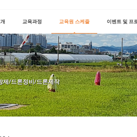
소개
교육과정
교육원 스케줄
이벤트 및 프
방제/드론정비/드론제작