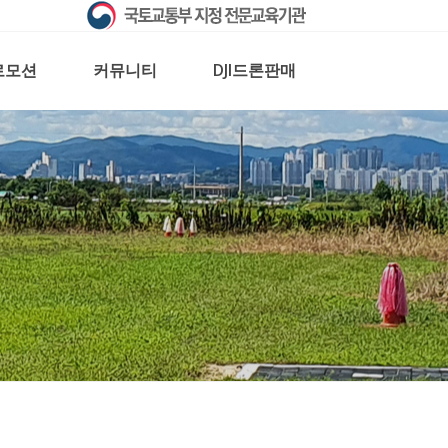
로모션
커뮤니티
DJI드론판매