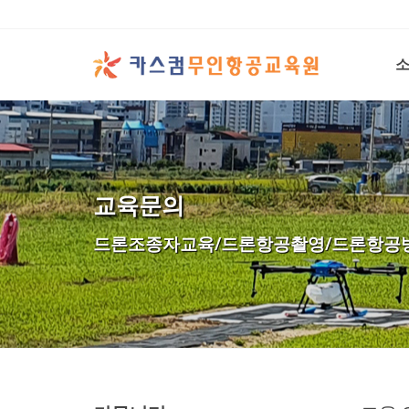
교육문의
드론조종자교육/드론항공촬영/드론항공