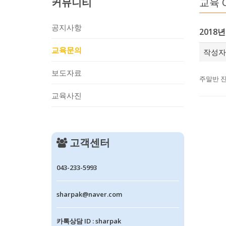
커뮤니티
교육 
공지사항
2018
교육문의
작성자 
보도자료
주말반 
교육사진
고객센터
043-233-5993
sharpak@naver.com
카톡상담 ID : sharpak