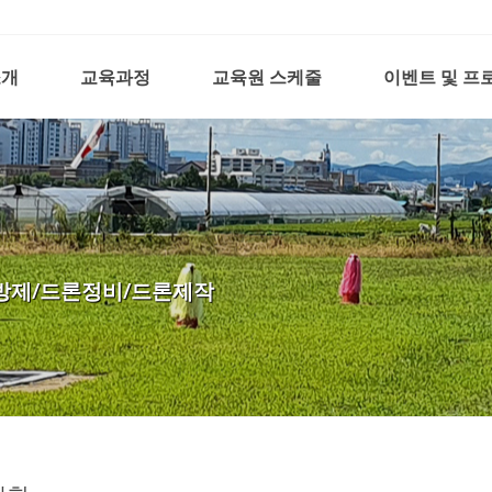
소개
교육과정
교육원 스케줄
이벤트 및 프
방제/드론정비/드론제작