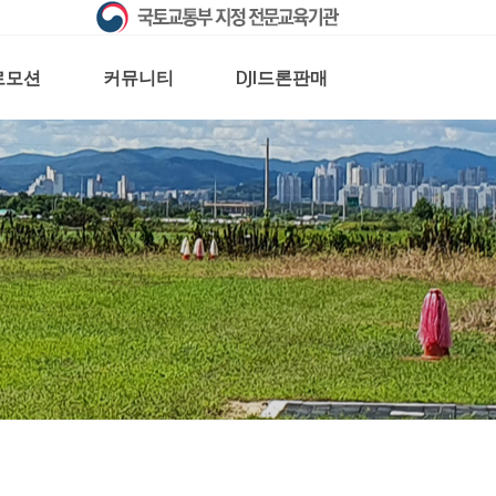
로모션
커뮤니티
DJI드론판매