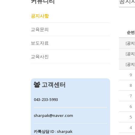
커뮤니티
공지
공지사항
교육문의
순번
보도자료
[공지
[공지
교육사진
[공지
9
고객센터
8
7
043-233-5993
6
sharpak@naver.com
5
4
카톡상담 ID : sharpak