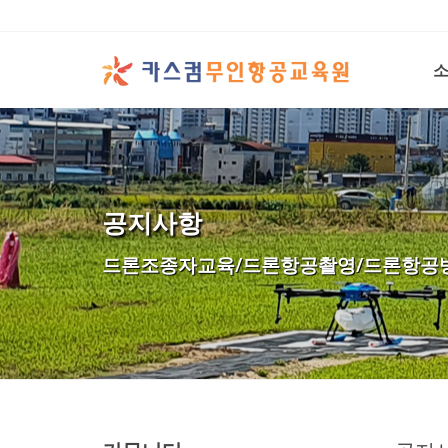
공지사항
드론조종자교육/드론항공촬영/드론항공